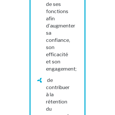
de ses
fonctions
afin
d’augmenter
sa
confiance,
son
efficacité
et son
engagement;
de
contribuer
à la
rétention
du