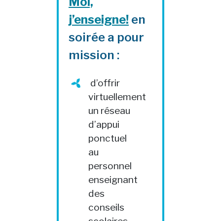
Moi,
j’enseigne!
en
soirée a pour
mission :
d’offrir
virtuellement
un réseau
d’appui
ponctuel
au
personnel
enseignant
des
conseils
scolaires