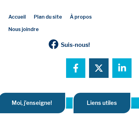
Accueil
Plan du site
À propos
Nous joindre
Suis-nous!
Partager sur 
Partager
Par
Moi, j'enseigne!
Liens utiles